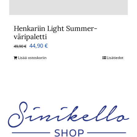
Henkariin Light Summer-
väripaletti
Alkuperäinen
Nykyinen
44,90
€
49,90
€
hinta
hinta
Lisää ostoskoriin
Lisätiedot
oli:
on:
49,90 €.
44,90 €.