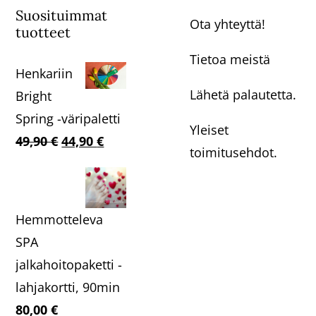
Suosituimmat
Ota yhteyttä!
tuotteet
Tietoa meistä
Henkariin
Lähetä palautetta.
Bright
Spring -väripaletti
Yleiset
Alkuperäinen
Nykyinen
49,90
€
44,90
€
toimitusehdot.
hinta
hinta
oli:
on:
49,90 €.
44,90 €.
Hemmotteleva
SPA
jalkahoitopaketti -
lahjakortti, 90min
80,00
€