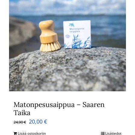
Matonpesusaippua – Saaren
Taika
Alkuperäinen
Nykyinen
20,00
€
24,90
€
hinta
hinta
Lisää ostoskoriin
Lisätiedot