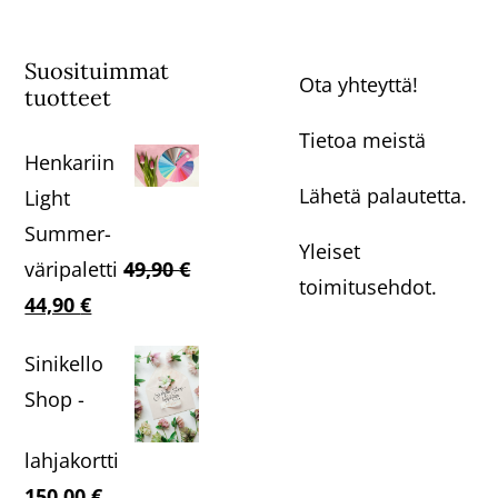
Suosituimmat
Ota yhteyttä!
tuotteet
Tietoa meistä
Henkariin
Lähetä palautetta.
Light
Summer-
Yleiset
väripaletti
49,90
€
toimitusehdot.
Alkuperäinen
Nykyinen
44,90
€
hinta
hinta
Sinikello
oli:
on:
Shop -
49,90 €.
44,90 €.
lahjakortti
150,00
€