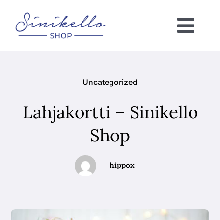
Skip
to
Togg
content
Navi
Verkkokauppa
Uncategorized
KAUNEUSHOITOLA
Lahjakortti – Sinikello
VÄRIANALYYSI
Shop
Ota yhteyttä!
hippox
Ostoskori