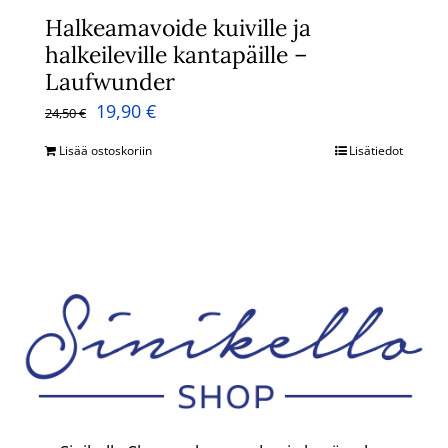
Halkeamavoide kuiville ja
halkeileville kantapäille –
Laufwunder
Alkuperäinen
Nykyinen
19,90
€
24,50
€
hinta
hinta
Lisää ostoskoriin
Lisätiedot
oli:
on:
24,50 €.
19,90 €.