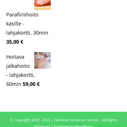
oli:
on:
49,90 €.
44,90 €.
Parafiinihoito
käsille -
lahjakortti, 30min
35,00
€
Hoitava
jalkahoito
- lahjakortti,
60min
59,00
€
© Copyright 2020 - 2026 | Tekninen toteutus:
Ikonos
| All Rights
Reserved | Powered by
WordPress