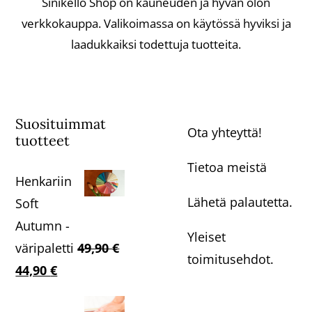
Sinikello Shop on kauneuden ja hyvän olon
verkkokauppa. Valikoimassa on käytössä hyviksi ja
laadukkaiksi todettuja tuotteita.
Suosituimmat
Ota yhteyttä!
tuotteet
Tietoa meistä
Henkariin
Lähetä palautetta.
Soft
Autumn -
Yleiset
väripaletti
49,90
€
toimitusehdot.
Alkuperäinen
Nykyinen
44,90
€
hinta
hinta