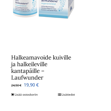
Halkeamavoide kuiville
ja halkeileville
kantapäille –
Laufwunder
Alkuperäinen
Nykyinen
19,90
€
24,50
€
hinta
hinta
Lisää ostoskoriin
Lisätiedot
oli:
on:
24,50 €.
19,90 €.