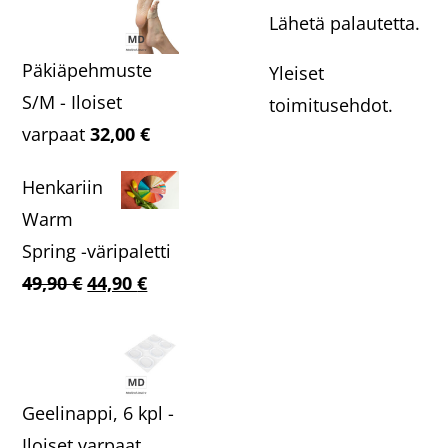
Lähetä palautetta.
Päkiäpehmuste
Yleiset
S/M - Iloiset
toimitusehdot.
varpaat
32,00
€
Henkariin
Warm
Spring -väripaletti
Alkuperäinen
Nykyinen
49,90
€
44,90
€
hinta
hinta
oli:
on:
49,90 €.
44,90 €.
Geelinappi, 6 kpl -
Iloiset varpaat