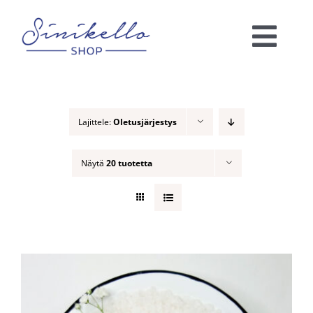
Skip
to
Togg
content
Navi
Verkkokauppa
Lajittele:
Oletusjärjestys
KAUNEUSHOITOLA
Näytä
20 tuotetta
VÄRIANALYYSI
Ota yhteyttä!
Ostoskori