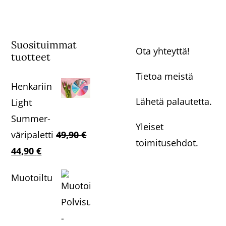
Suosituimmat
Ota yhteyttä!
tuotteet
Tietoa meistä
Henkariin
Lähetä palautetta.
Light
Summer-
Yleiset
väripaletti
49,90
€
toimitusehdot.
Alkuperäinen
Nykyinen
44,90
€
hinta
hinta
Muotoiltu
oli:
on:
49,90 €.
44,90 €.