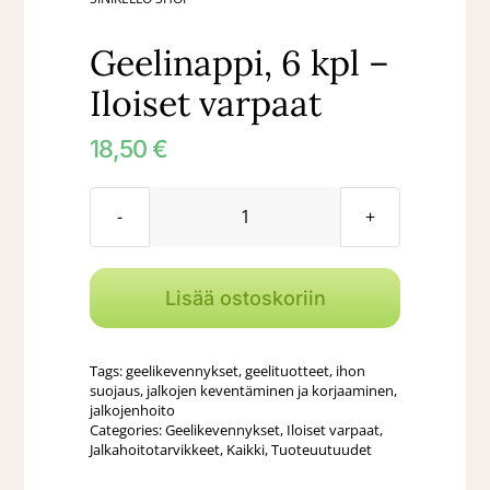
Geelinappi, 6 kpl –
Iloiset varpaat
18,50
€
Geelinappi,
6
kpl
Lisää ostoskoriin
-
Iloiset
Tags:
geelikevennykset
,
geelituotteet
,
ihon
varpaat
suojaus
,
jalkojen keventäminen ja korjaaminen
,
jalkojenhoito
määrä
Categories:
Geelikevennykset
,
Iloiset varpaat
,
Jalkahoitotarvikkeet
,
Kaikki
,
Tuoteuutuudet