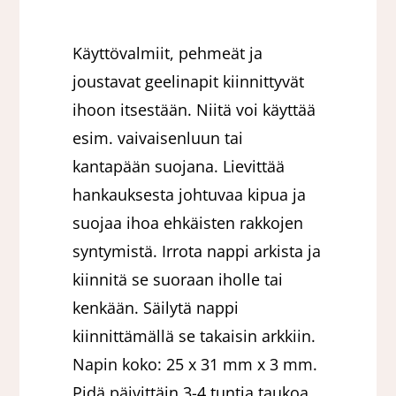
Käyttövalmiit, pehmeät ja
joustavat geelinapit kiinnittyvät
ihoon itsestään. Niitä voi käyttää
esim. vaivaisenluun tai
kantapään suojana. Lievittää
hankauksesta johtuvaa kipua ja
suojaa ihoa ehkäisten rakkojen
syntymistä. Irrota nappi arkista ja
kiinnitä se suoraan iholle tai
kenkään. Säilytä nappi
kiinnittämällä se takaisin arkkiin.
Napin koko: 25 x 31 mm x 3 mm.
Pidä päivittäin 3-4 tuntia taukoa