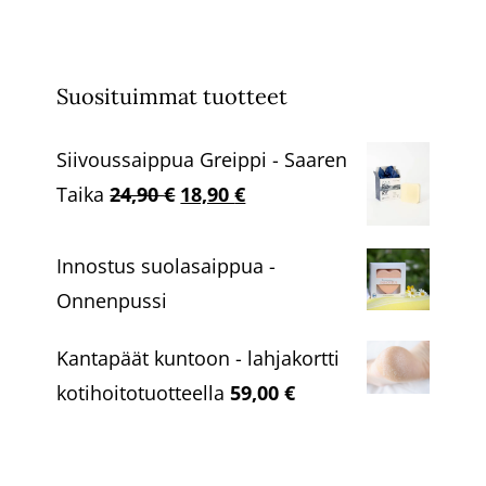
Suosituimmat tuotteet
Siivoussaippua Greippi - Saaren
Alkuperäinen
Nykyinen
Taika
24,90
€
18,90
€
hinta
hinta
oli:
on:
Innostus suolasaippua -
24,90 €.
18,90 €.
Onnenpussi
Kantapäät kuntoon - lahjakortti
kotihoitotuotteella
59,00
€