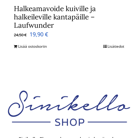
Halkeamavoide kuiville ja
halkeileville kantapäille –
Laufwunder
Alkuperäinen
Nykyinen
19,90
€
24,50
€
hinta
hinta
Lisää ostoskoriin
Lisätiedot
oli:
on:
24,50 €.
19,90 €.