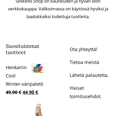
Sinikello Shop on kauneuden ja hyvän olon
verkkokauppa. Valikoimassa on käytössä hyviksi ja
laadukkaiksi todettuja tuotteita.
Suosituimmat
Ota yhteyttä!
tuotteet
Tietoa meistä
Henkariin
Lähetä palautetta.
Cool
Winter-väripaletti
Yleiset
Alkuperäinen
Nykyinen
49,90
€
44,90
€
toimitusehdot.
hinta
hinta
oli:
on: