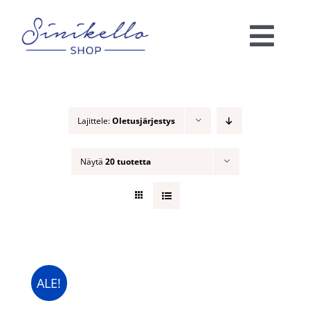
Skip
to
Togg
content
Navi
Verkkokauppa
Lajittele:
Oletusjärjestys
KAUNEUSHOITOLA
Näytä
20 tuotetta
VÄRIANALYYSI
Ota yhteyttä!
Ostoskori
ALE!