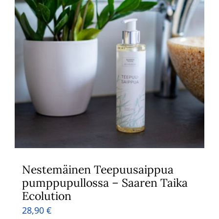
Nestemäinen Teepuusaippua
pumppupullossa – Saaren Taika
Ecolution
28,90
€