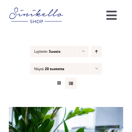
Skip
to
Togg
content
Navi
Verkkokauppa
Lajittele:
Suosio
KAUNEUSHOITOLA
Näytä
20 tuotetta
VÄRIANALYYSI
Ota yhteyttä!
Ostoskori