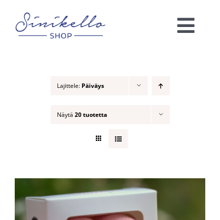
Skip
to
Togg
content
Navi
Verkkokauppa
Lajittele:
Päiväys
KAUNEUSHOITOLA
Näytä
20 tuotetta
VÄRIANALYYSI
Ota yhteyttä!
Ostoskori