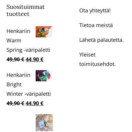
Suosituimmat
Ota yhteyttä!
tuotteet
Tietoa meistä
Henkariin
Lähetä palautetta.
Warm
Spring -väripaletti
Yleiset
Alkuperäinen
Nykyinen
49,90
€
44,90
€
toimitusehdot.
hinta
hinta
Henkariin
oli:
on:
Bright
49,90 €.
44,90 €.
Winter -väripaletti
Alkuperäinen
Nykyinen
49,90
€
44,90
€
hinta
hinta
oli:
on:
49,90 €.
44,90 €.