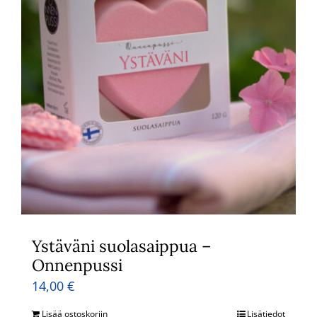
Ystäväni suolasaippua –
Onnenpussi
14,00
€
Lisää ostoskoriin
Lisätiedot