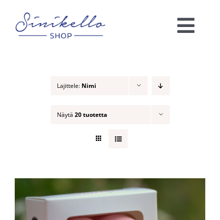
Skip
to
Togg
content
Navi
Verkkokauppa
Lajittele:
Nimi
KAUNEUSHOITOLA
Näytä
20 tuotetta
VÄRIANALYYSI
Ota yhteyttä!
Ostoskori