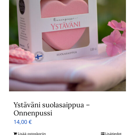
Ystäväni suolasaippua –
Onnenpussi
14,00
€
Lisää ostoskoriin
Lisätiedot