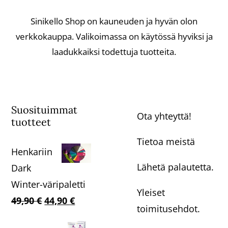
Sinikello Shop on kauneuden ja hyvän olon
verkkokauppa. Valikoimassa on käytössä hyviksi ja
laadukkaiksi todettuja tuotteita.
Suosituimmat
Ota yhteyttä!
tuotteet
Tietoa meistä
Henkariin
Lähetä palautetta.
Dark
Winter-väripaletti
Yleiset
Alkuperäinen
Nykyinen
49,90
€
44,90
€
toimitusehdot.
hinta
hinta