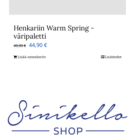
Henkariin Warm Spring -
väripaletti
Alkuperäinen
Nykyinen
44,90
€
49,90
€
hinta
hinta
Lisää ostoskoriin
Lisätiedot
oli:
on:
49,90 €.
44,90 €.