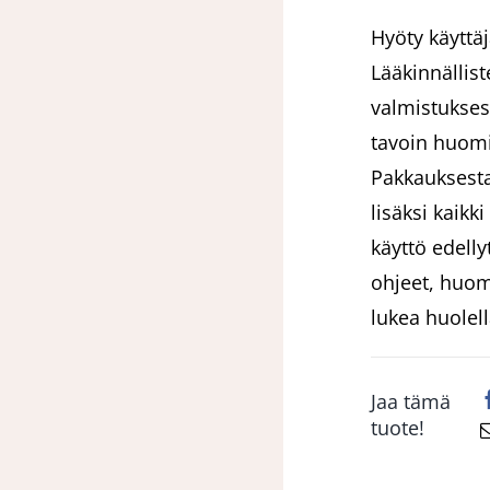
Hyöty käyttä
Lääkinnällist
valmistukses
tavoin huomio
Pakkauksesta
lisäksi kaikki
käyttö edelly
ohjeet, huom
lukea huolel
Jaa tämä
tuote!