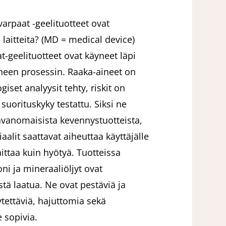
 varpaat -geelituotteet ovat
ä laitteita? (MD = medical device)
at-geelituotteet ovat käyneet läpi
neen prosessin. Raaka-aineet on
ogiset analyysit tehty, riskit on
a suorituskyky testattu. Siksi ne
avanomaisista kevennystuotteista,
aalit saattavat aiheuttaa käyttäjälle
taa kuin hyötyä. Tuotteissa
koni ja mineraaliöljyt ovat
istä laatua. Ne ovat pestäviä ja
tettäviä, hajuttomia sekä
e sopivia.