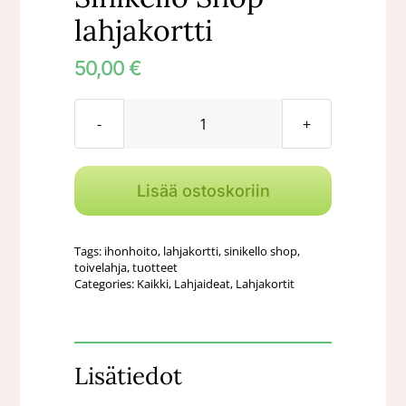
lahjakortti
50,00
€
Sinikello
Shop
-
Lisää ostoskoriin
lahjakortti
määrä
Tags:
ihonhoito
,
lahjakortti
,
sinikello shop
,
toivelahja
,
tuotteet
Categories:
Kaikki
,
Lahjaideat
,
Lahjakortit
Lisätiedot