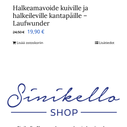
Halkeamavoide kuiville ja
halkeileville kantapäille –
Laufwunder
Alkuperäinen
Nykyinen
19,90
€
24,50
€
hinta
hinta
Lisää ostoskoriin
Lisätiedot
oli:
on:
24,50 €.
19,90 €.