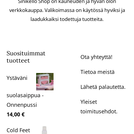
Sinikello Shop on kauneuden ja hyvän olon
verkkokauppa. Valikoimassa on käytössä hyviksi ja
laadukkaiksi todettuja tuotteita.
Suosituimmat
Ota yhteyttä!
tuotteet
Tietoa meistä
Ystäväni
Lähetä palautetta.
suolasaippua -
Yleiset
Onnenpussi
toimitusehdot.
14,00
€
Cold Feet