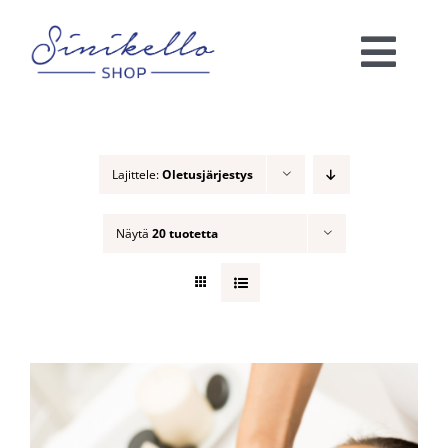
Skip
to
Togg
content
Navi
Verkkokauppa
Lajittele:
Oletusjärjestys
KAUNEUSHOITOLA
Näytä
20 tuotetta
VÄRIANALYYSI
Ota yhteyttä!
Ostoskori