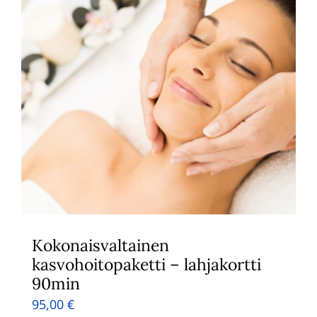
Kokonaisvaltainen
kasvohoitopaketti – lahjakortti
90min
95,00
€