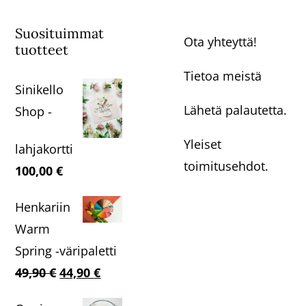
Suosituimmat
Ota yhteyttä!
tuotteet
Tietoa meistä
Sinikello
Lähetä palautetta.
Shop -
Yleiset
lahjakortti
toimitusehdot.
100,00
€
Henkariin
Warm
Spring -väripaletti
Alkuperäinen
Nykyinen
49,90
€
44,90
€
hinta
hinta