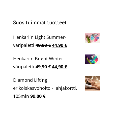
Suosituimmat tuotteet
Henkariin Light Summer-
Alkuperäinen
Nykyinen
väripaletti
49,90
€
44,90
€
hinta
hinta
Henkariin Bright Winter -
oli:
on:
Alkuperäinen
Nykyinen
väripaletti
49,90
€
44,90
€
49,90 €.
44,90 €.
hinta
hinta
Diamond Lifting
oli:
on:
erikoiskasvohoito - lahjakortti,
49,90 €.
44,90 €.
105min
99,00
€