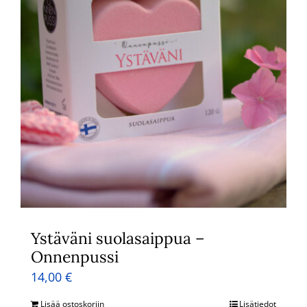
Ystäväni suolasaippua –
Onnenpussi
14,00
€
Lisää ostoskoriin
Lisätiedot