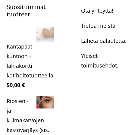
Suosituimmat
Ota yhteyttä!
tuotteet
Tietoa meistä
Lähetä palautetta.
Kantapäät
Yleiset
kuntoon -
toimitusehdot.
lahjakortti
kotihoitotuotteella
59,00
€
Ripsien -
ja
kulmakarvojen
kestovärjäys (sis.