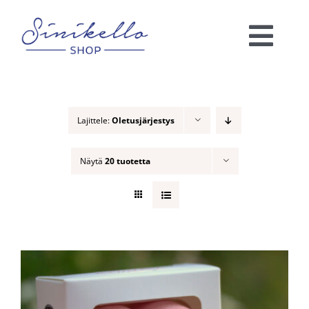
Skip
to
Togg
content
Navi
Verkkokauppa
Lajittele:
Oletusjärjestys
KAUNEUSHOITOLA
Näytä
20 tuotetta
VÄRIANALYYSI
Ota yhteyttä!
Ostoskori