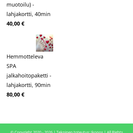
muotoilu) -
lahjakortti, 40min
40,00
€
Hemmotteleva
SPA
jalkahoitopaketti -
lahjakortti, 90min
80,00
€
© Copyright 2020 - 2026 | Tekninen toteutus:
Ikonos
| All Rights